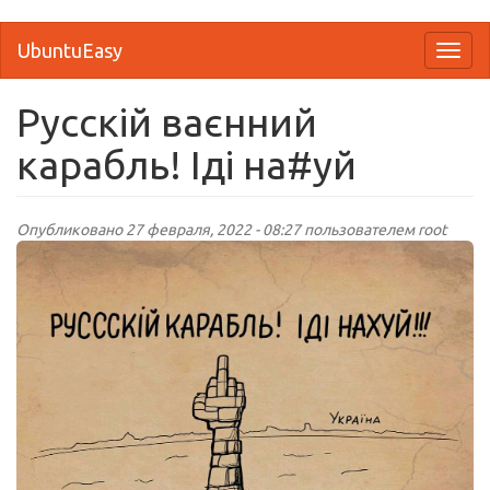
Перейти
UbuntuEasy
Toggl
к
naviga
основному
содержанию
Русскій ваєнний
карабль! Іді на#уй
Опубликовано 27 февраля, 2022 - 08:27 пользователем
root