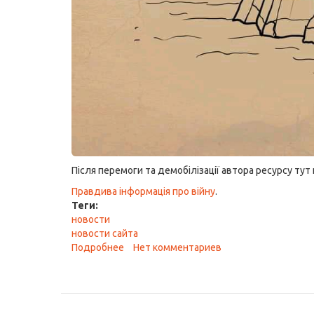
Після перемоги та демобілізації автора ресурсу тут 
Правдива інформація про війну
.
Теги:
новости
новости сайта
Подробнее
о
Нет комментариев
Русскій
ваєнний
карабль!
Іді