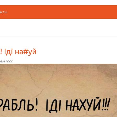
акты
 Іді на#уй
лем
root